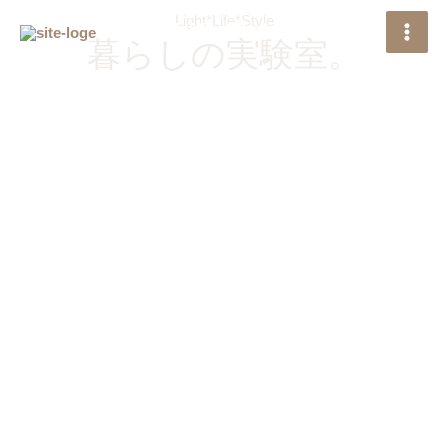
内
Light*Life*Style
Love Life Style
容
暮らしの実験室。
を
ス
キ
ッ
プ