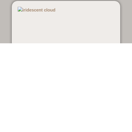
インナーチャイルド療法：毒親の連鎖を
気づきで断つ
5月 15, 2026
Read More »