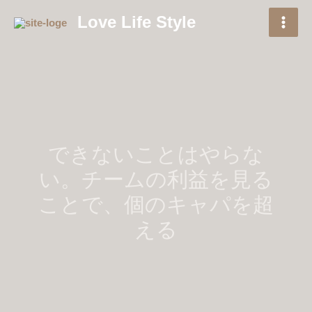
内
Love Life Style
容
を
ス
キ
ッ
プ
できないことはやらな
い。チームの利益を見る
ことで、個のキャパを超
える