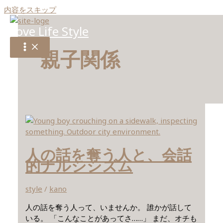
内容をスキップ
Love Life Style
親子関係
人の話を奪う人と、会話
的ナルシシズム
style
/
kano
人の話を奪う人って、いませんか。 誰かが話して
いる。 「こんなことがあってさ……」 まだ、オチも