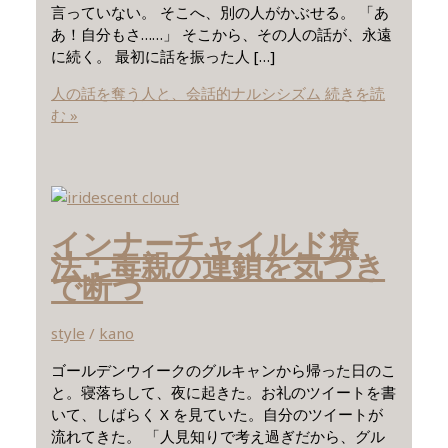
言っていない。 そこへ、別の人がかぶせる。 「あ
あ！自分もさ……」 そこから、その人の話が、永遠
に続く。 最初に話を振った人 […]
人の話を奪う人と、会話的ナルシシズム
続きを読
む »
インナーチャイルド療
法：毒親の連鎖を気づき
で断つ
style
/
kano
ゴールデンウイークのグルキャンから帰った日のこ
と。寝落ちして、夜に起きた。お礼のツイートを書
いて、しばらく X を見ていた。自分のツイートが
流れてきた。 「人見知りで考え過ぎだから、グル