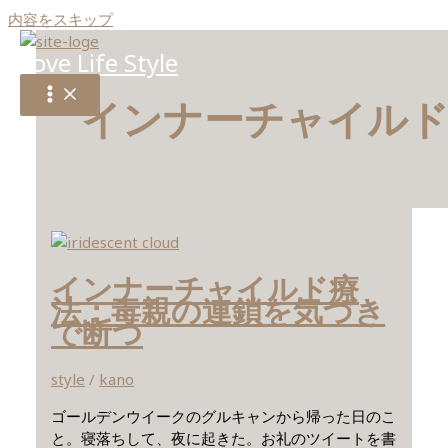
内容をスキップ
Love Life Style
インナーチャイル
インナーチャイルド療
法：毒親の連鎖を気づき
で断つ
style
/
kano
ゴールデンウイークのグルキャンから帰った日のこ
と。寝落ちして、夜に起きた。お礼のツイートを書