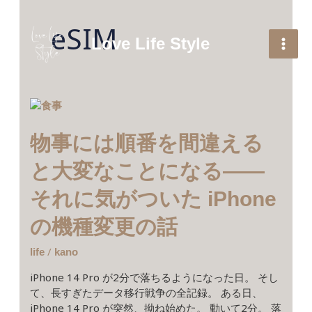
内
容
eSIM
を
Love Life Style
ス
キ
ッ
プ
物
事
に
物事には順番を間違える
は
順
と大変なことになる――
番
それに気がついた iPhone
を
間
の機種変更の話
違
え
/
life
kano
る
と
iPhone 14 Pro が2分で落ちるようになった日。 そし
大
て、長すぎたデータ移行戦争の全記録。 ある日、
変
iPhone 14 Pro が突然、拗ね始めた。 動いて2分。 落