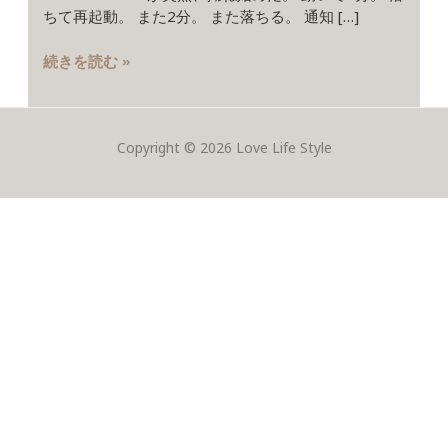
な
ちて再起動。 また2分。 また落ちる。 通知 […]
こ
と
続きを読む »
に
な
る
――
Copyright © 2026 Love Life Style
そ
れ
に
気
が
つ
い
た
iPhone
の
機
種
変