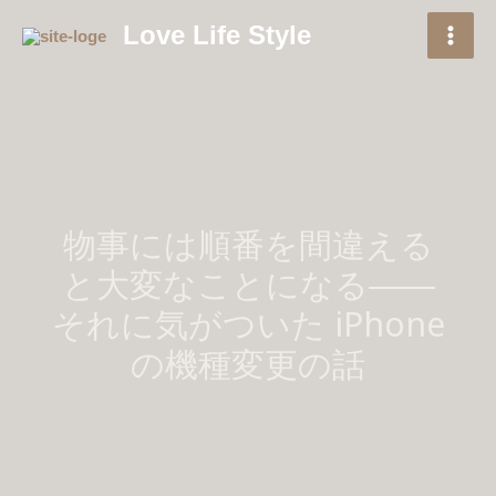
内
Love Life Style
容
を
ス
キ
ッ
プ
物事には順番を間違える
と大変なことになる――
それに気がついた iPhone
の機種変更の話