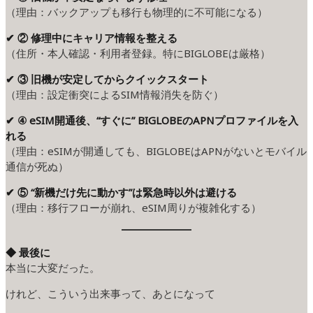
（理由：バックアップも移行も物理的に不可能になる）
✔ ② 修理中にキャリア情報を整える
（住所・本人確認・利用者登録。特にBIGLOBEは厳格）
✔ ③ 旧機が安定してからクイックスタート
（理由：設定衝突によるSIM情報消失を防ぐ）
✔ ④ eSIM開通後、“すぐに” BIGLOBEのAPNプロファイルを入
れる
（理由：eSIMが開通しても、BIGLOBEはAPNがないとモバイル
通信が死ぬ）
✔ ⑤ “新機だけ先に動かす”は緊急時以外は避ける
（理由：移行フローが崩れ、eSIM周りが複雑化する）
◆ 最後に
本当に大変だった。
けれど、こういう出来事って、あとになって