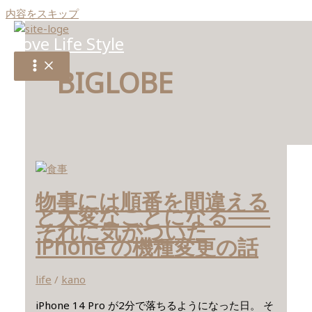
内容をスキップ
Love Life Style
BIGLOBE
物事には順番を間違える
と大変なことになる――
それに気がついた
iPhone の機種変更の話
life
/
kano
iPhone 14 Pro が2分で落ちるようになった日。 そ