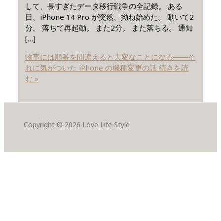
して、長すぎたデータ移行戦争の全記録。 ある
日、iPhone 14 Pro が突然、拗ね始めた。 動いて2
分。 落ちて再起動。 また2分。 また落ちる。 通知
[…]
物事には順番を間違えると大変なことになる――そ
れに気がついた iPhone の機種変更の話
続きを読
む »
Copyright © 2026 Love Life Style