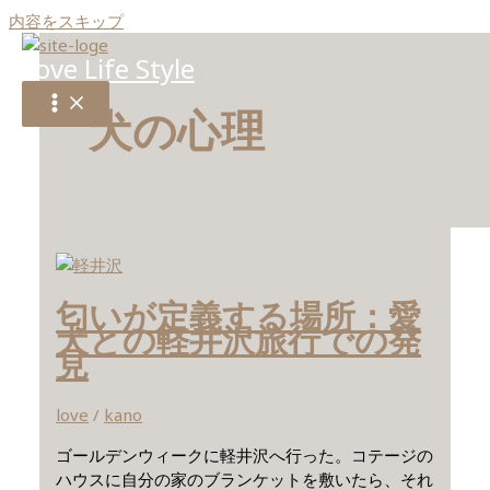
内容をスキップ
Love Life Style
犬の心理
匂いが定義する場所：愛
犬との軽井沢旅行での発
見
love
/
kano
ゴールデンウィークに軽井沢へ行った。コテージの
ハウスに自分の家のブランケットを敷いたら、それ