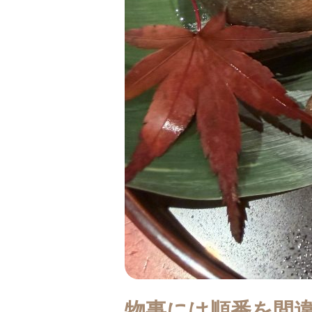
つ
い
た
iPhone
の
機
種
変
更
の
話
物事には順番を間