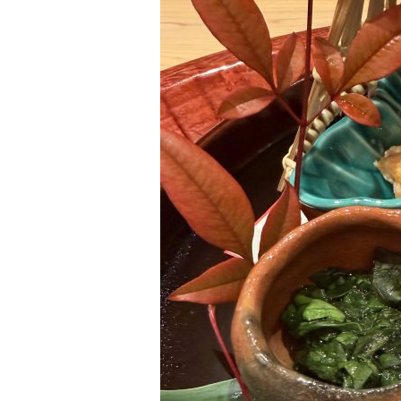
間
違
え
る
と
大
変
な
こ
と
に
な
る
――
そ
れ
に
気
が