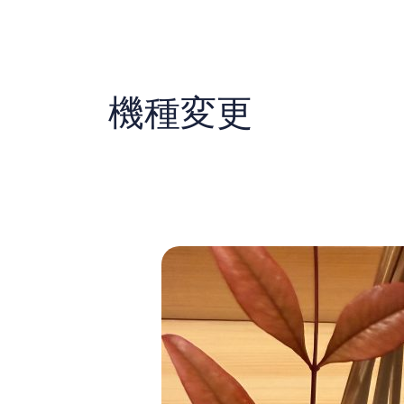
内
容
を
ス
キ
機種変更
ッ
プ
物
事
に
は
順
番
を