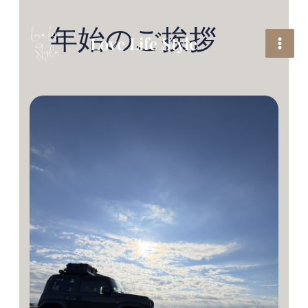
内
容
年始のご挨拶
を
Love Life Style
ス
キ
ッ
プ
2026
年
を
迎
え