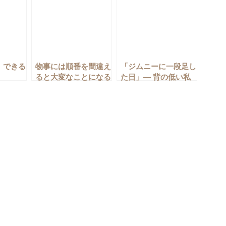
、できる
物事には順番を間違え
「ジムニーに一段足し
ると大変なことになる
た日」― 背の低い私
――それに気がついた
がリアステッパーを選
iPhone の機種変更の
んだ理由
話