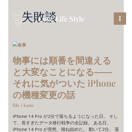
内
容
失敗談
を
Love Life Style
ス
キ
ッ
プ
物
事
に
物事には順番を間違える
は
と大変なことになる――
順
番
それに気がついた iPhone
を
間
の機種変更の話
違
え
life
/
kano
る
と
iPhone 14 Pro が2分で落ちるようになった日。 そし
大
て、長すぎたデータ移行戦争の全記録。 ある日、
変
iPhone 14 Pro が突然、拗ね始めた。 動いて2分。 落