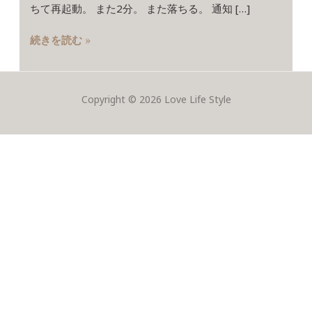
な
ちて再起動。 また2分。 また落ちる。 通知 […]
こ
と
続きを読む »
に
な
る
――
Copyright © 2026 Love Life Style
そ
れ
に
気
が
つ
い
た
iPhone
の
機
種
変