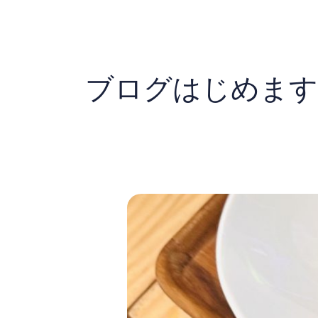
内
容
を
ス
キ
ブログはじめます
ッ
プ
「今
日
と
い
う
日
に、