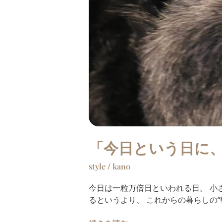
「今日という日に
style
/
kano
今日は一粒万倍日といわれる日。 小
るというより、 これからの暮らしの“