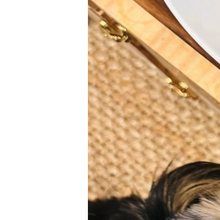
ひ
と
つ
の
方
向
を
決
め
る」