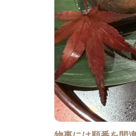
つ
い
た
iPhone
の
機
種
変
更
の
話
物事には順番を間