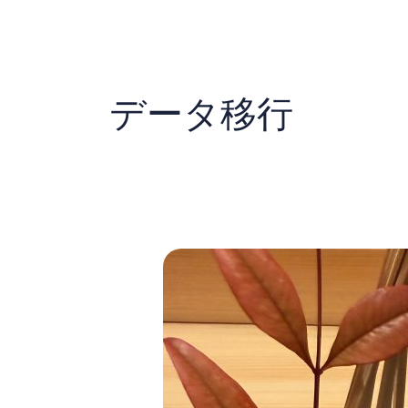
内
容
を
ス
キ
データ移行
ッ
プ
物
事
に
は
順
番
を