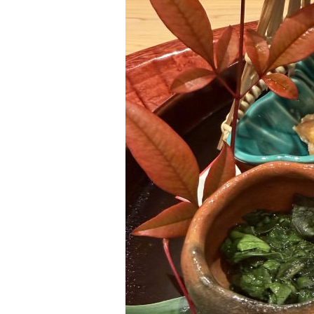
間
違
え
る
と
大
変
な
こ
と
に
な
る
――
そ
れ
に
気
が