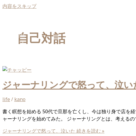
内容をスキップ
自己対話
HOME
NOTE
INSTAGRAM
ABOUT ME
WEBLOG
ジャーナリングで怒って、泣い
life
/
kano
書く瞑想を始める 50代で旦那を亡くし、今は独り身で店を
ャーナリングを始めてみた。 ジャーナリングとは、考えるのでは
ジャーナリングで怒って、泣いた
続きを読む »