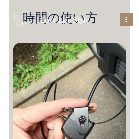
内
容
時間の使い方
を
Love Life Style
ス
キ
ッ
プ
午
後
の
雨
ま
で、
で
き
る
と
こ
ろ
ま
で