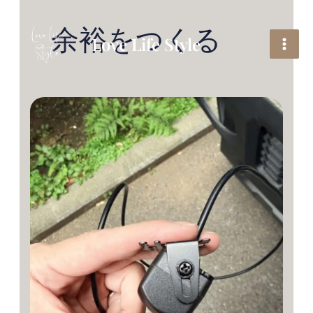
内
容
余裕をつくる
を
Love Life Style
ス
キ
ッ
プ
午
後
の
雨
ま
で、
で
き
る
と
こ
ろ
ま
で