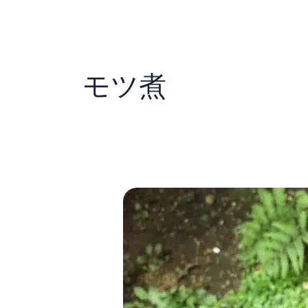
内
容
を
ス
キ
モツ煮
ッ
プ
午
後
の
雨
ま
で、
で