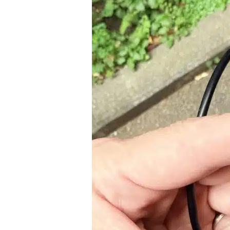
き
る
と
こ
ろ
ま
で