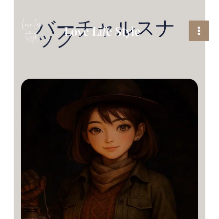
内
容
バーチャルスナ
を
Love Life Style
ック
ス
キ
ッ
プ
自
分
で
作
っ
た
箱
の
中
で、
一
人
で