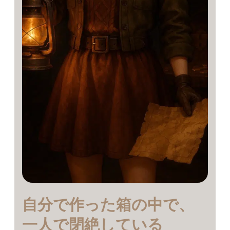
閉
絶
し
て
い
る
自分で作った箱の中で、
一人で閉絶している