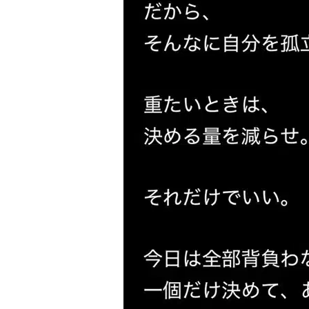
で
怒
っ
て、
泣
い
た