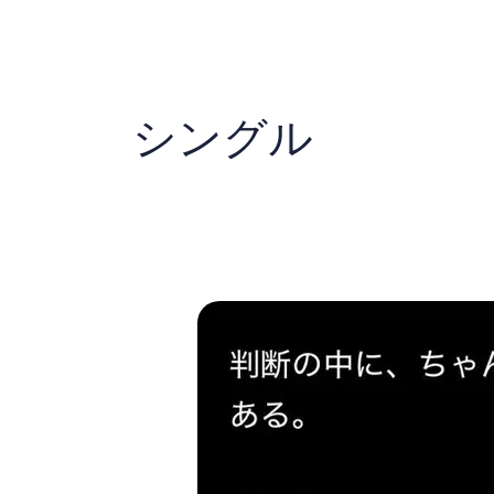
内
容
を
ス
キ
シングル
ッ
プ
ジ
ャ
ー
ナ
リ
ン
グ